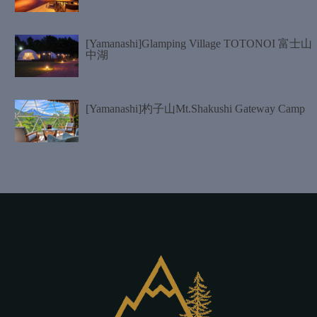
[Yamanashi]Glamping Village TOTONOI 富士山
中湖
[Yamanashi]杓子山Mt.Shakushi Gateway Camp