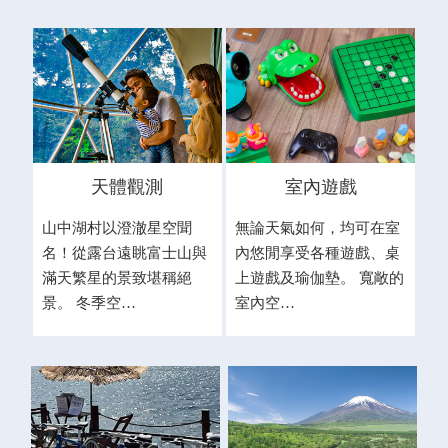
天體觀測
室內遊戲
山中湖村以澄澈星空聞
無論天氣如何，均可在室
名！從露台遠眺富士山與
內悠閒享受各種遊戲、桌
滿天繁星的景致堪稱絕
上遊戲及瑜伽墊。 寬敞的
景。 冬季空…
室內空…