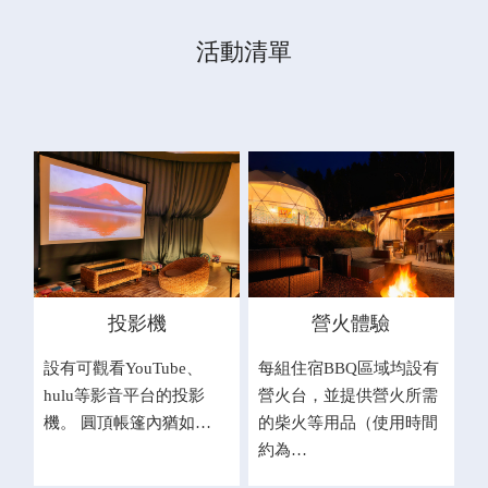
活動清單
投影機
營火體驗
設有可觀看YouTube、
每組住宿BBQ區域均設有
hulu等影音平台的投影
營火台，並提供營火所需
機。 圓頂帳篷內猶如…
的柴火等用品（使用時間
約為…